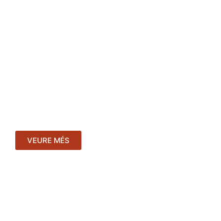
Obres ascensors
Nos especializamos en la instalación y
modernización de ascensores
.
VEURE MÉS