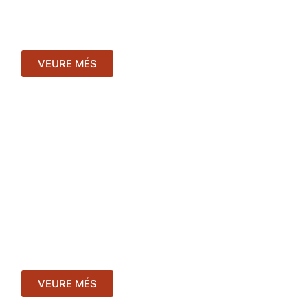
tancaments i mobles personalitzats.
VEURE MÉS
Obres rehabilitació
Realitzem projectes de rehabilitació integral
d'edificis i habitatges.
VEURE MÉS